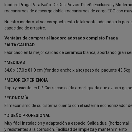
Inodoro Praga Para Baño. De Dos Piezas. Diseño Exclusivo y Moderno, 
mecanismos de descarga doble, mecanismos de carga ECO con muy baj
Nuestro inodoro al ser compacto esta totalmente adosado a la pared, 
capacidad de arrastre.
Ventajas de comprar el Inodoro adosado completo Praga
*ALTA CALIDAD
Fabricado en la mejor calidad de cerámica blanca, aportando gran sen
*MEDIDAS
64,0 x 37,0 x 81,0 cm (fondo x ancho x alto) peso del paquete 43,5kg
*MEJOR EXPERIENCIA
Tapa y asiento en PP. Cierre con caída amortiguada que evitará golp
*ECONOMÍA
El mecanismo de su cisterna cuenta con el sistema economizador de e
*DISEÑO PROFESIONAL
Muy fácil instalación y adaptación a espacio. Salida dual (horizonta
y resistentes a la corrosión. Facilidad de limpieza y mantenimiento