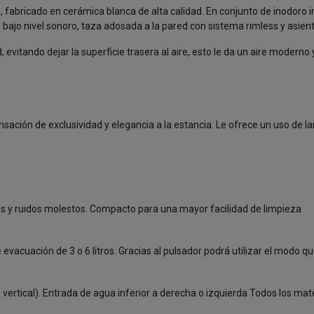
fabricado en cerámica blanca de alta calidad. En conjunto de inodoro in
o nivel sonoro, taza adosada a la pared con sistema rimless y asient
evitando dejar la superficie trasera al aire, esto le da un aire modern
sación de exclusividad y elegancia a la estancia. Le ofrece un uso de l
es y ruidos molestos. Compacto para una mayor facilidad de limpieza
vacuación de 3 o 6 litros. Gracias al pulsador podrá utilizar el modo 
l – vertical). Entrada de agua inferior a derecha o izquierda Todos los