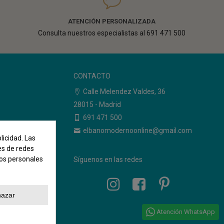
ATENCIÓN PERSONALIZADA
Consulta nuestros especialistas al 691 471 500
CONTACTO
Calle Melendez Valdes, 36
28015 - Madrid
o
691 471 500
elbanomodernoonline@gmail.com
licidad. Las
nes de redes
tos personales
Síguenos en las redes
azar
Atención WhatsApp
lM