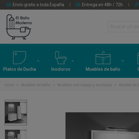
Envío gratis a toda España
Entrega en 48h / 72h
Platos de Ducha
Inodoros
Muebles de baño
Inicio
>
Muebles de baño
>
Muebles con espejo y encimera
>
Mueble de b