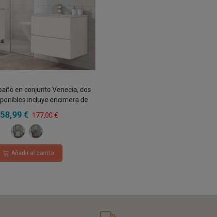
baño en conjunto Venecia, dos
sponibles incluye encimera de
lana y espejo 2 cajones
58,99 €
177,00 €
Blanco
Roble
Hércules
Añadir al carrito