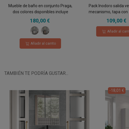
Mueble de baño en conjunto Praga,
Pack Inodoro salida ve
dos colores disponibles incluye
mecanismo, tapa con 
encimera de porcelana y espejo
fijaciones
180,00 €
109,00 €
Blanco
Roble
Añadir al carr
Hércules
Añadir al carrito
TAMBIÉN TE PODRÍA GUSTAR...
-18,01 €