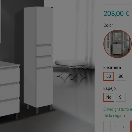
203,00 €
Color
Blanco
Encimera
60
80
Espejo
No
Si
Envío gratuito 
de la región.
-
+