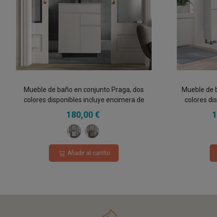
Mueble de baño en conjunto Praga, dos
Mueble de 
colores disponibles incluye encimera de
colores di
porcelana y espejo
porce
180,00 €
1
Blanco
Roble
Hércules
Añadir al carrito