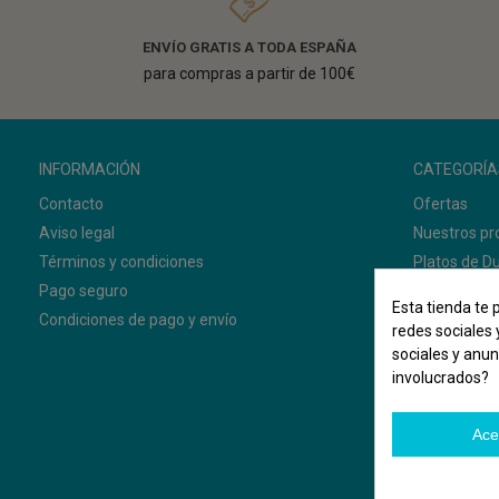
ENVÍO GRATIS A TODA ESPAÑA
para compras a partir de 100€
INFORMACIÓN
CATEGORÍA
Contacto
Ofertas
Aviso legal
Nuestros pr
Términos y condiciones
Platos de D
Pago seguro
Mamparas 
Esta tienda te 
Condiciones de pago y envío
Muebles de
redes sociales 
sociales y anu
involucrados?
Ace
©