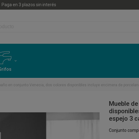
Paga en 3 plazos sin interés
Grifos
año en conjunto Venecia, dos colores disponibles incluye encimera de porcelan
Mueble de 
disponible
espejo 3 c
Conjunto compl