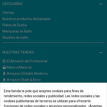
CATEGORÍAS
Ofertas
Nuestros productos destacados
Platos de Ducha
Mamparas de Baño
Muebles de baño
NUESTRAS TIENDAS
El Almacén del Profesional
Mano a Mano.es
Amazon | El Baño Moderno
Amazon | Bath & Brico
Esta tienda te pide que aceptes cookies para fines de
CONTACTO
rendimiento, redes sociales y publicidad. Las redes sociales y las
cookies publicitarias de terceros se utilizan para ofrecerte
Calle Melendez Valdes, 36
funciones de redes sociales y anuncios personalizados. ¿Aceptas