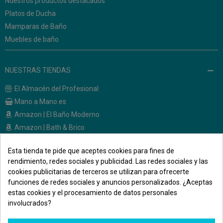
Nuestros productos destacados
Platos de Ducha
Mamparas de Baño
Muebles de baño
NUESTRAS TIENDAS
El Almacén del Profesional
Mano a Mano.es
Amazon | El Baño Moderno
Amazon | Bath & Brico
Esta tienda te pide que aceptes cookies para fines de
CONTACTO
rendimiento, redes sociales y publicidad. Las redes sociales y las
cookies publicitarias de terceros se utilizan para ofrecerte
Calle Melendez Valdes, 36
funciones de redes sociales y anuncios personalizados. ¿Aceptas
28015 - Madrid
estas cookies y el procesamiento de datos personales
691 471 500
involucrados?
elbanomodernoonline@gmail.com