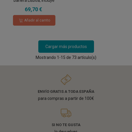
bañera Lisboa, incluye
soporte articualdo y flexo de
69,70 €
metal reforzado
Añadir al carrito
Cargar más productos
Mostrando
1
-15 de 73 artículo(s)
ENVÍO GRATIS A TODA ESPAÑA
para compras a partir de 100€
SI NO TE GUSTA
lo devuelves