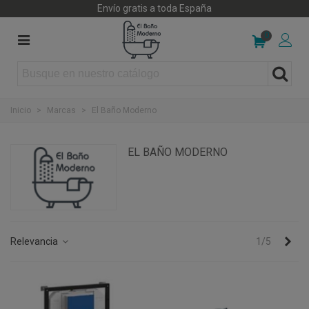
Envío gratis a toda España
0
Inicio
>
Marcas
>
El Baño Moderno
EL BAÑO MODERNO
Sig
Relevancia
1/5