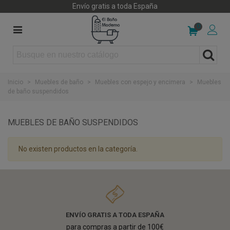
Envío gratis a toda España
0
Inicio
>
Muebles de baño
>
Muebles con espejo y encimera
>
Muebles
de baño suspendidos
MUEBLES DE BAÑO SUSPENDIDOS
No existen productos en la categoría.
ENVÍO GRATIS A TODA ESPAÑA
para compras a partir de 100€