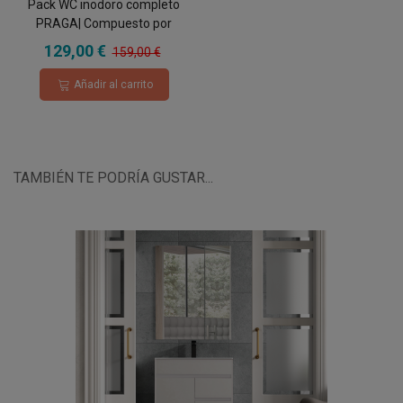
Pack WC inodoro completo
PRAGA| Compuesto por
cisterna con mecanismo ECO,
129,00 €
159,00 €
taza BTW rimless y asiento
con tapa amortiguada
Añadir al carrito
TAMBIÉN TE PODRÍA GUSTAR...