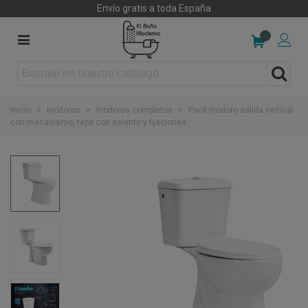
Envío gratis a toda España
0
Inicio
>
Inodoros
>
Inodoros completos
>
Pack Inodoro salida vertical
con mecanismo, tapa con asiento y fijaciones