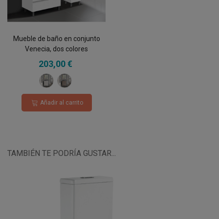
Mueble de baño en conjunto
Venecia, dos colores
disponibles incluye encimera
203,00 €
de porcelana y espejo 3
Blanco
Roble
cajones
Hércules
Añadir al carrito
TAMBIÉN TE PODRÍA GUSTAR...