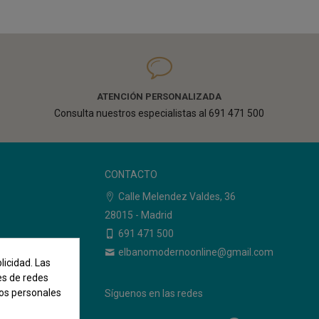
ATENCIÓN PERSONALIZADA
Consulta nuestros especialistas al 691 471 500
CONTACTO
Calle Melendez Valdes, 36
28015 - Madrid
o
691 471 500
elbanomodernoonline@gmail.com
licidad. Las
nes de redes
tos personales
Síguenos en las redes