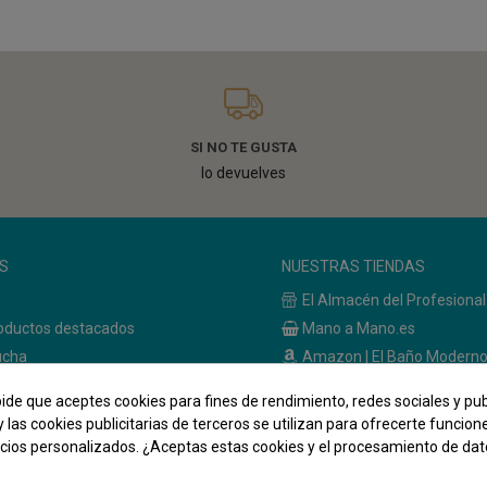
SI NO TE GUSTA
lo devuelves
S
NUESTRAS TIENDAS
El Almacén del Profesional
oductos destacados
Mano a Mano.es
ucha
Amazon | El Baño Modern
de Baño
Amazon | Bath & Brico
pide que aceptes cookies para fines de rendimiento, redes sociales y pub
 baño
y las cookies publicitarias de terceros se utilizan para ofrecerte funcio
ncios personalizados. ¿Aceptas estas cookies y el procesamiento de da