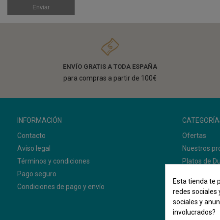
ENVÍO GRATIS A TODA ESPAÑA
para compras a partir de 100€
INFORMACIÓN
CATEGORÍA
Contacto
Ofertas
Aviso legal
Nuestros pr
Términos y condiciones
Platos de D
Pago seguro
Mamparas 
Esta tienda te 
Condiciones de pago y envío
Muebles de
redes sociales 
sociales y anu
involucrados?