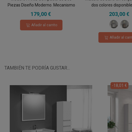
Piezas Diseño Moderno. Mecanismo
dos colores disponible
Economizador 3/6. Salida Dual.
encimera de porcelana 
179,00 €
203,00 €
Asiento en ABS, Rimless.
cajones
Blanco
Rob
Añadir al carrito
Hér
Añadir al carr
TAMBIÉN TE PODRÍA GUSTAR...
-18,01 €