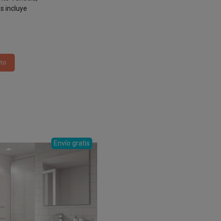
s incluye
y espejo 3
le
cules
ito
Envío gratis