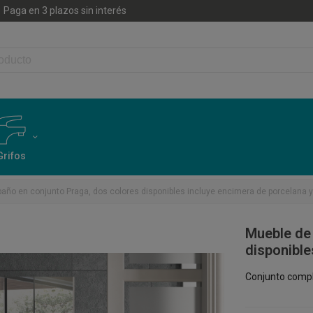
Paga en 3 plazos sin interés
Grifos
año en conjunto Praga, dos colores disponibles incluye encimera de porcelana y
Mueble de 
disponible
Conjunto compl