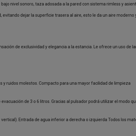
o nivel sonoro, taza adosada a la pared con sistema rimless y asient
evitando dejar la superficie trasera al aire, esto le da un aire modern
sación de exclusividad y elegancia a la estancia. Le ofrece un uso de l
es y ruidos molestos. Compacto para una mayor facilidad de limpieza
vacuación de 3 o 6 litros. Gracias al pulsador podrá utilizar el modo 
l – vertical). Entrada de agua inferior a derecha o izquierda Todos los