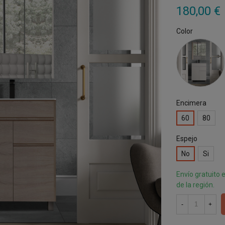
180,00 €
Color
Blanco
Encimera
60
80
Espejo
No
Si
Envío gratuito 
de la región.
-
+