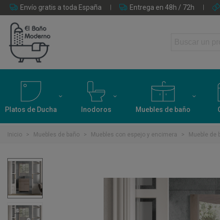
Envío gratis a toda España
Entrega en 48h / 72h
Platos de Ducha
Inodoros
Muebles de baño
Inicio
>
Muebles de baño
>
Muebles con espejo y encimera
>
Mueble de b