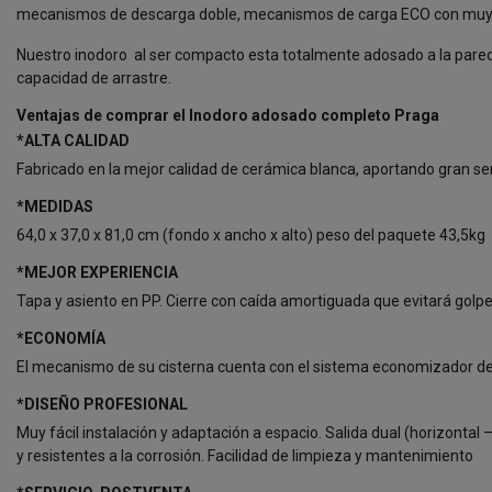
mecanismos de descarga doble, mecanismos de carga ECO con muy baj
Nuestro inodoro al ser compacto esta totalmente adosado a la pared, 
capacidad de arrastre.
Ventajas de comprar el Inodoro adosado completo Praga
*ALTA CALIDAD
Fabricado en la mejor calidad de cerámica blanca, aportando gran sen
*MEDIDAS
64,0 x 37,0 x 81,0 cm (fondo x ancho x alto) peso del paquete 43,5kg
*MEJOR EXPERIENCIA
Tapa y asiento en PP. Cierre con caída amortiguada que evitará golp
*ECONOMÍA
El mecanismo de su cisterna cuenta con el sistema economizador de e
*DISEÑO PROFESIONAL
Muy fácil instalación y adaptación a espacio. Salida dual (horizonta
y resistentes a la corrosión. Facilidad de limpieza y mantenimiento