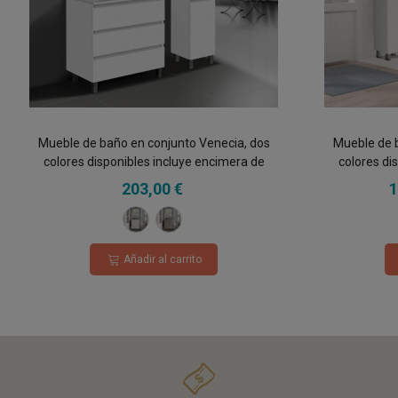
Mueble de baño en conjunto Venecia, dos
Mueble de 
colores disponibles incluye encimera de
colores di
porcelana y espejo 3 cajones
porce
203,00 €
1
Blanco
Roble
Hércules
Añadir al carrito