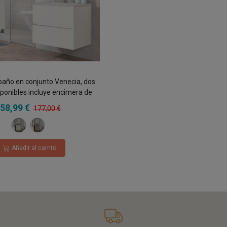
baño en conjunto Venecia, dos
sponibles incluye encimera de
lana y espejo 2 cajones
58,99 €
177,00 €
Blanco
Roble
Hércules
Añadir al carrito