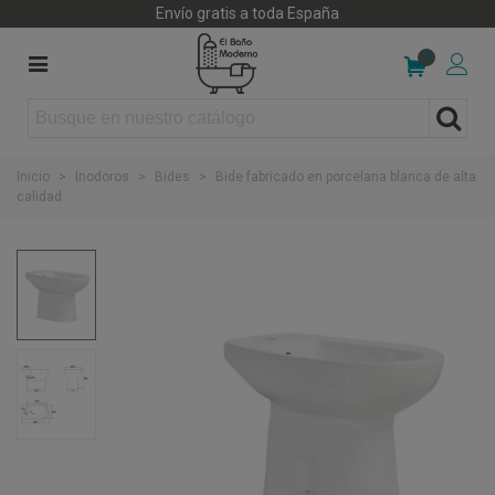
Envío gratis a toda España
0
Inicio
>
Inodoros
>
Bides
>
Bide fabricado en porcelana blanca de alta
calidad