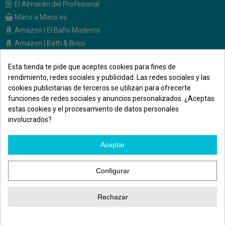
El Almacén del Profesional
Mano a Mano.es
Amazon | El Baño Moderno
Amazon | Bath & Brico
Esta tienda te pide que aceptes cookies para fines de
CONTACTO
rendimiento, redes sociales y publicidad. Las redes sociales y las
cookies publicitarias de terceros se utilizan para ofrecerte
Calle Melendez Valdes, 36
funciones de redes sociales y anuncios personalizados. ¿Aceptas
28015 - Madrid
estas cookies y el procesamiento de datos personales
691 471 500
involucrados?
elbanomodernoonline@gmail.com
Aceptar
Síguenos en las redes
Configurar
Rechazar
Atención WhatsApp
©El Baño Moderno. Todos los derechos reservados. | Diseñado por
DigitalM