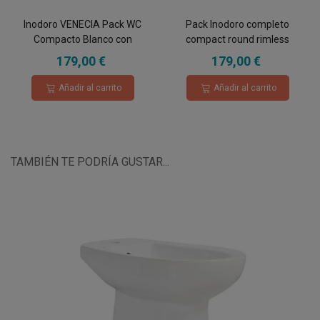
Inodoro VENECIA Pack WC
Pack Inodoro completo
Compacto Blanco con
compact round rimless
Sistema Rimless, Diseño
blanco con tapa amortiguada
179,00 €
179,00 €
Moderno Tapa con caida
UF
amortiguada, Salida Dual
Añadir al carrito
Añadir al carrito
Eficiente
TAMBIÉN TE PODRÍA GUSTAR...