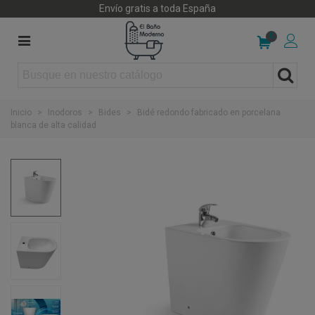
Envío gratis a toda España
0
Inicio
>
Inodoros
>
Bides
>
Bidé redondo fabricado en porcelana
blanca de alta calidad