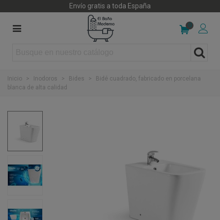
Envío gratis a toda España
0
Inicio
>
Inodoros
>
Bides
>
Bidé cuadrado, fabricado en porcelana
blanca de alta calidad