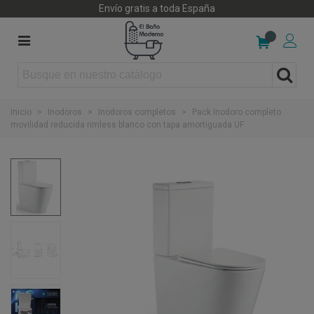
Envío gratis a toda España
0
Inicio
>
Inodoros
>
Inodoros completos
>
Pack Inodoro completo
movilidad reducida rimless blanco con tapa amortiguada UF