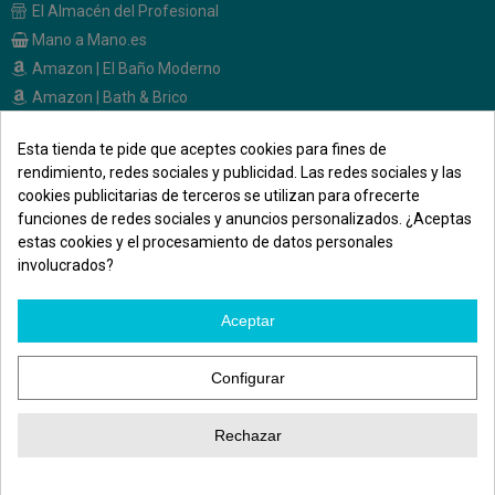
El Almacén del Profesional
Mano a Mano.es
Amazon | El Baño Moderno
Amazon | Bath & Brico
Esta tienda te pide que aceptes cookies para fines de
CONTACTO
rendimiento, redes sociales y publicidad. Las redes sociales y las
cookies publicitarias de terceros se utilizan para ofrecerte
Calle Melendez Valdes, 36
funciones de redes sociales y anuncios personalizados. ¿Aceptas
28015 - Madrid
estas cookies y el procesamiento de datos personales
691 471 500
involucrados?
elbanomodernoonline@gmail.com
Aceptar
Síguenos en las redes
Configurar
Rechazar
Atención WhatsApp
©El Baño Moderno. Todos los derechos reservados. | Diseñado por
DigitalM