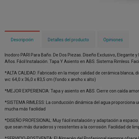
Descripción
Detalles del producto
Opiniones
Inodoro PARI Para Baño. De Dos Piezas. Diseño Exclusivo, Elegante 
Años. Fácil Instalación. Tapa Y Asiento en ABS. Sistema Rimless. Facil
*ALTA CALIDAD: Fabricado en la mejor calidad de cerámica blanca, di
wc: 64,0 x 36,0 x 83,5 cm (fondo x ancho x alto)
*MEJOR EXPERIENCIA: Tapa y asiento en ABS. Cierre con caída amort
*SISTEMA RIMLESS: La conducción dinámica del agua proporciona un ex
mucha más facilidad
*DISEÑO PROFESIONAL: Muy fácil instalación y adaptación a espacio. S
que sean más duraderos y resistentes a la corrosión. Facilidad de l
*SERVICIO-POSTVENTA: El Almacén del Profesional siempre ofrece los