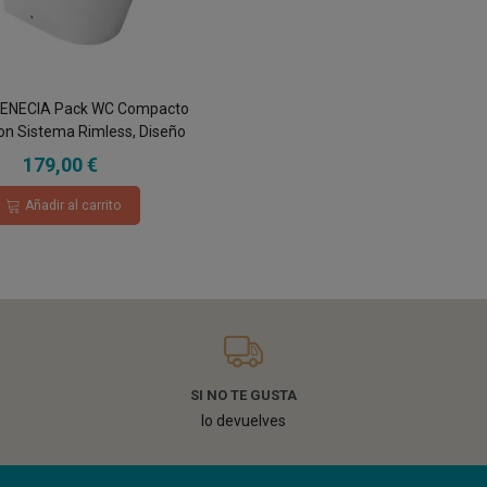
VENECIA Pack WC Compacto
on Sistema Rimless, Diseño
apa con caida amortiguada,
179,00 €
alida Dual Eficiente
Añadir al carrito
SI NO TE GUSTA
lo devuelves