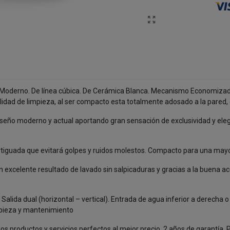
y Moderno. De línea cúbica. De Cerámica Blanca. Mecanismo Economizado
idad de limpieza, al ser compacto esta totalmente adosado a la pared, ev
seño moderno y actual aportando gran sensación de exclusividad y elega
iguada que evitará golpes y ruidos molestos. Compacto para una mayor
celente resultado de lavado sin salpicaduras y gracias a la buena acc
alida dual (horizontal – vertical). Entrada de agua inferior a derecha
impieza y mantenimiento
 productos y servicios perfectos al mejor precio, 2 años de garantía