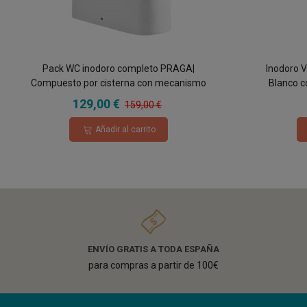
Pack WC inodoro completo PRAGA|
Inodoro 
Compuesto por cisterna con mecanismo
Blanco c
ECO, taza BTW rimless y asiento con tapa
Moderno T
129,00 €
159,00 €
amortiguada
S
Añadir al carrito
ENVÍO GRATIS A TODA ESPAÑA
para compras a partir de 100€