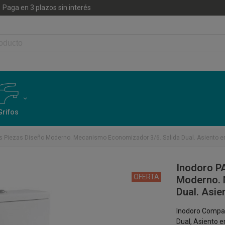
Paga en 3 plazos sin interés
Grifos
 Piezas Diseño Moderno. Mecanismo Economizador 3/6. Salida Dual. Asiento e
Inodoro P
OFERTA
Moderno. 
Dual. Asie
Inodoro Compac
Dual, Asiento 