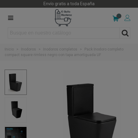
Envío gratis a toda España
0
Inicio
>
Inodoros
>
Inodoros completos
>
Pack Inodoro completo
compact square rimless negro con tapa amortiguada UF