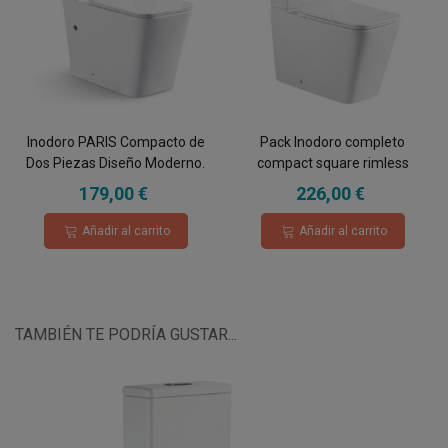
Inodoro PARIS Compacto de
Pack Inodoro completo
Dos Piezas Diseño Moderno.
compact square rimless
Mecanismo Economizador
blanco con tapa amortiguada
179,00 €
226,00 €
3/6. Salida Dual. Asiento en
UF
ABS, Rimless.
Añadir al carrito
Añadir al carrito
TAMBIÉN TE PODRÍA GUSTAR...