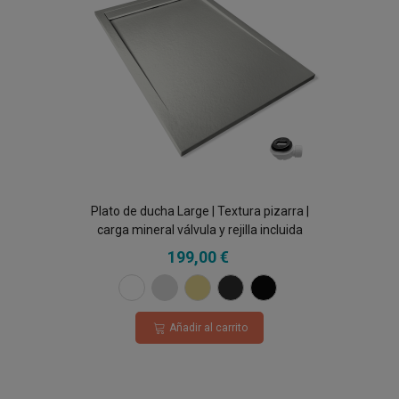
Plato de ducha Large | Textura pizarra |
carga mineral válvula y rejilla incluida
199,00 €
BLANCO
GRIS
CREMA
ANTRACITA
NEGRO
Añadir al carrito