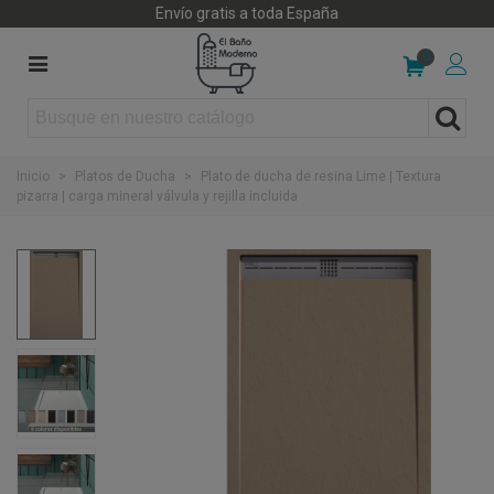
Envío gratis a toda España
0
Inicio
>
Platos de Ducha
>
Plato de ducha de resina Lime | Textura
pizarra | carga mineral válvula y rejilla incluida