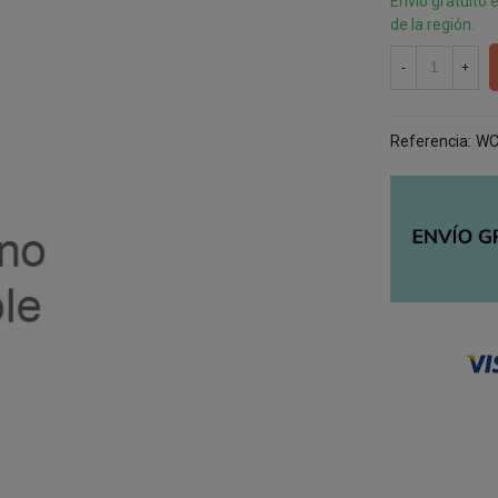
Envío gratuito 
de la región.
-
+
Referencia:
WC