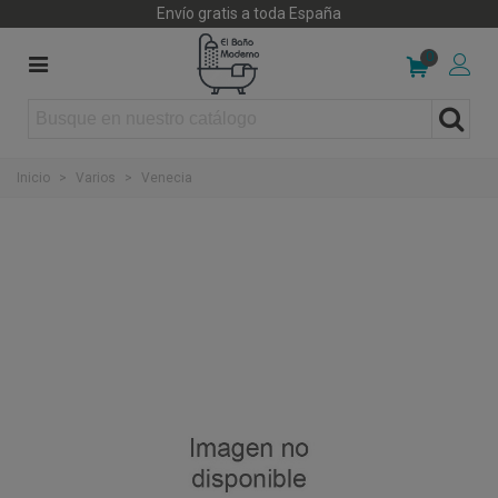
Envío gratis a toda España
0
Inicio
>
Varios
>
Venecia