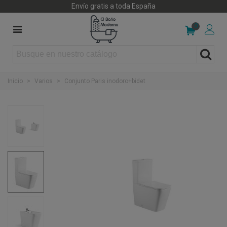
Envío gratis a toda España
0
Inicio
>
Varios
>
Conjunto Paris inodoro+bidet