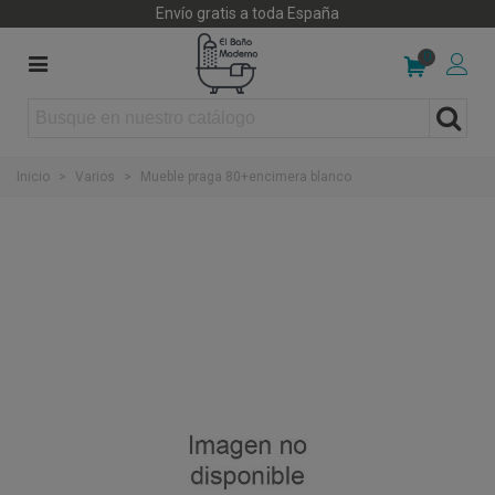
Envío gratis a toda España
0
Inicio
>
Varios
>
Mueble praga 80+encimera blanco