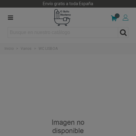
Envío gratis a toda España
0
Inicio
>
Varios
>
WC LISBOA