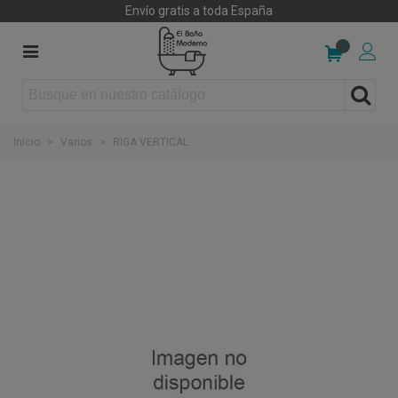
Envío gratis a toda España
0
Inicio
>
Varios
>
RIGA VERTICAL