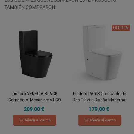
LOS CLIENTES QUE ADQUIRIERON ESTE PRODUCTO
TAMBIÉN COMPRARON:
OFERTA
Inodoro VENECIA BLACK
Inodoro PARIS Compacto de
Compacto. Mecanismo ECO
Dos Piezas Diseño Moderno.
3/6. Salida Dual.Asiento en UF.
Mecanismo Economizador
209,00 €
179,00 €
Sistema Rimless.
3/6. Salida Dual. Asiento en
ABS, Rimless.
Añadir al carrito
Añadir al carrito