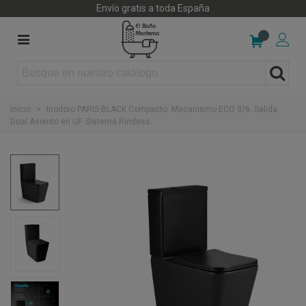
Envío gratis a toda España
0
Inicio
>
Inodoro PARIS BLACK Compacto. Mecanismo ECO 3/6. Salida
Dual.Asiento en UF. Sistema Rimless.