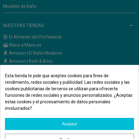
Muebles de baño
NUESTRAS TIENDAS
El Almacén del Profesional
Mano a Mano.es
Amazon | El Baño Moderno
Amazon | Bath & Brico
Esta tienda te pide que aceptes cookies para fines de
CONTACTO
rendimiento, redes sociales y publicidad. Las redes sociales y las
cookies publicitarias de terceros se utilizan para ofrecerte
Calle Melendez Valdes, 36
funciones de redes sociales y anuncios personalizados. ¿Aceptas
28015 - Madrid
estas cookies y el procesamiento de datos personales
691 471 500
involucrados?
elbanomodernoonline@gmail.com
Aceptar
Síguenos en las redes