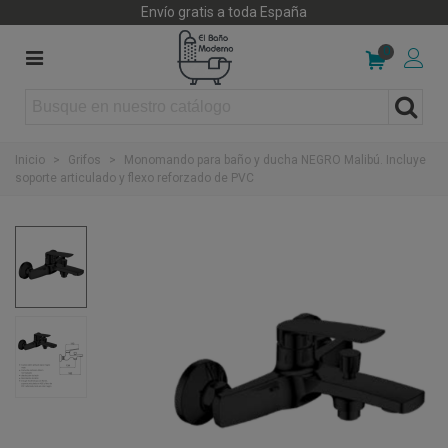
Envío gratis a toda España
0
Inicio
>
Grifos
>
Monomando para baño y ducha NEGRO Malibú. Incluye
soporte articulado y flexo reforzado de PVC