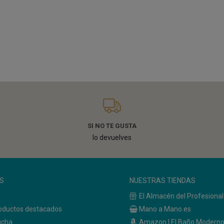
SI NO TE GUSTA
lo devuelves
S
NUESTRAS TIENDAS
El Almacén del Profesional
oductos destacados
Mano a Mano.es
ucha
Amazon | El Baño Modern