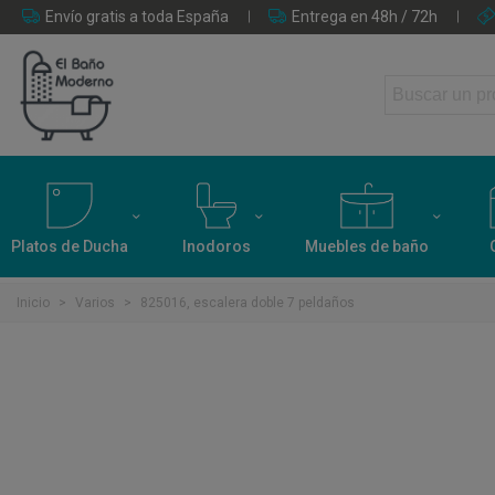
Envío gratis a toda España
Entrega en 48h / 72h
Platos de Ducha
Inodoros
Muebles de baño
Inicio
>
Varios
>
825016, escalera doble 7 peldaños