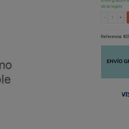
Envío gratuito 
de la región.
-
+
Referencia:
82