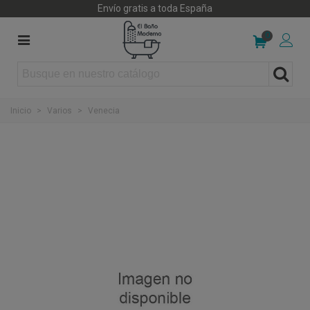
Envío gratis a toda España
0
Inicio
>
Varios
>
Venecia