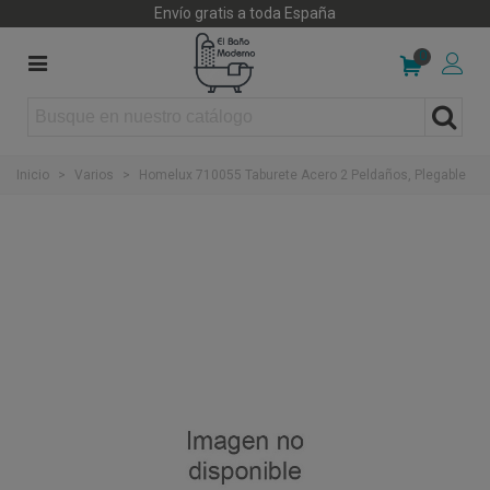
Envío gratis a toda España
0
Inicio
>
Varios
>
Homelux 710055 Taburete Acero 2 Peldaños, Plegable