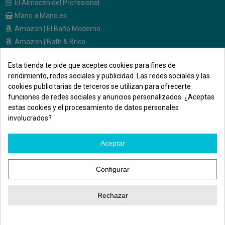
El Almacén del Profesional
Mano a Mano.es
Amazon | El Baño Moderno
Amazon | Bath & Brico
Esta tienda te pide que aceptes cookies para fines de
CONTACTO
rendimiento, redes sociales y publicidad. Las redes sociales y las
cookies publicitarias de terceros se utilizan para ofrecerte
Calle Melendez Valdes, 36
funciones de redes sociales y anuncios personalizados. ¿Aceptas
28015 - Madrid
estas cookies y el procesamiento de datos personales
691 471 500
involucrados?
elbanomodernoonline@gmail.com
Aceptar
Síguenos en las redes
Configurar
Rechazar
Atención WhatsApp
©El Baño Moderno. Todos los derechos reservados. | Diseñado por
DigitalM